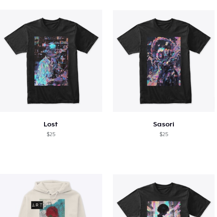
Lost
Sasori
$25
$25