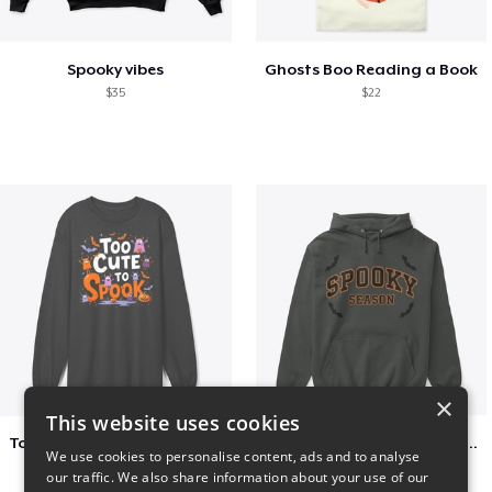
Spooky vibes
Ghosts Boo Reading a Book
$35
$22
×
This website uses cookies
Too Cute to Spook Adorable Halloween Tee
Varsity Halloween Spooky Season Letter
We use cookies to personalise content, ads and to analyse
$37
$29
our traffic. We also share information about your use of our