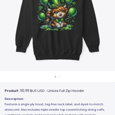
Comment ça marche
Vendez partout
Vendre n'importe quoi
Produit:
50,99 $US USD - Unisex Full Zip Hoodie
Description:
Features a single-ply hood, tag-free neck label, and dyed-to-match
drawcord. Also includes triple-needle top coverstitching along cuffs,
waistband, pockets and hood and a full-zip front with pockets.