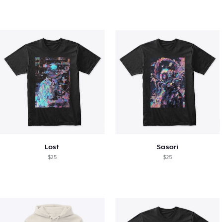
Lost
Sasori
$25
$25