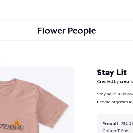
Flower People
le
Continuer
Stay Lit
Created by
creato
Staying lit in Holl
People organics lo
Produit:
28,00 
Cotton T-Shirt