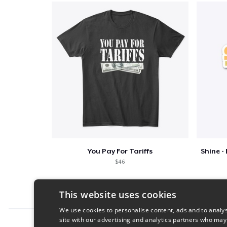
You Pay For Tariffs
$46
This website uses cookies
We use cookies to personalise content, ads and to analys
site with our advertising and analytics partners who may
Report this product