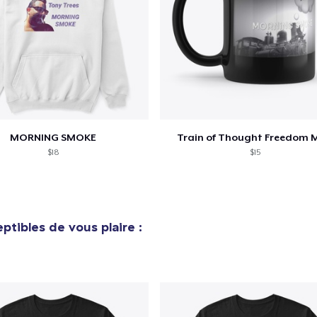
Procéder à la
Continuer Mes
Vérification
MORNING SMOKE
Train of Thought Freedom 
$18
$15
ptibles de vous plaire :