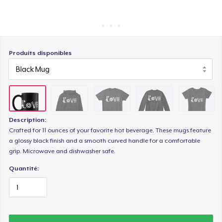
Comment ça marche
Vendez partout
Unisex Classic Crewneck Sweatshirt
Vendre n'importe quoi
Produits disponibles
Women's Comfort Tee
Women's Flowy Tank Top
Description:
Crafted for 11 ounces of your favorite hot beverage. These mugs feature
a glossy black finish and a smooth curved handle for a comfortable
Classic Long Sleeve Tee
grip. Microwave and dishwasher safe.
Quantité: