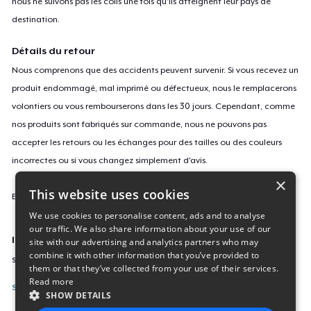
nous ne suivons pas les colis une fois qu'ils atteignent leur pays de
destination.
Détails du retour
Nous comprenons que des accidents peuvent survenir. Si vous recevez un
produit endommagé, mal imprimé ou défectueux, nous le remplacerons
volontiers ou vous rembourserons dans les 30 jours. Cependant, comme
nos produits sont fabriqués sur commande, nous ne pouvons pas
accepter les retours ou les échanges pour des tailles ou des couleurs
incorrectes ou si vous changez simplement d'avis.
×
This website uses cookies
En savoir plus sur notre politique de retours
ici
.
We use cookies to personalise content, ads and to analyse
our traffic. We also share information about your use of our
ID campagne
site with our advertising and analytics partners who may
combine it with other information that you’ve provided to
sticker-119
them or that they’ve collected from your use of their services.
Read more
Signaler cette page
SHOW DETAILS