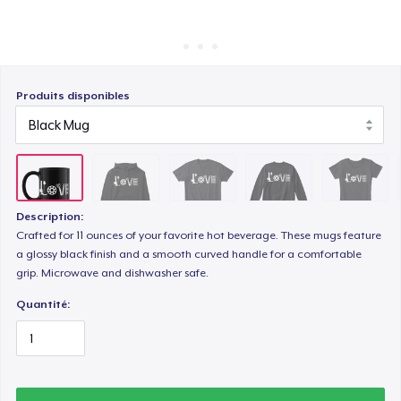
Comment ça marche
Vendez partout
Unisex Classic Crewneck Sweatshirt
Vendre n'importe quoi
Produits disponibles
Women's Comfort Tee
Women's Flowy Tank Top
Description:
Crafted for 11 ounces of your favorite hot beverage. These mugs feature
a glossy black finish and a smooth curved handle for a comfortable
Classic Long Sleeve Tee
grip. Microwave and dishwasher safe.
Quantité: