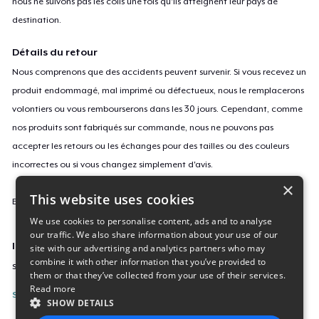
nous ne suivons pas les colis une fois qu'ils atteignent leur pays de
destination.
Détails du retour
Nous comprenons que des accidents peuvent survenir. Si vous recevez un
produit endommagé, mal imprimé ou défectueux, nous le remplacerons
volontiers ou vous rembourserons dans les 30 jours. Cependant, comme
nos produits sont fabriqués sur commande, nous ne pouvons pas
accepter les retours ou les échanges pour des tailles ou des couleurs
incorrectes ou si vous changez simplement d'avis.
×
This website uses cookies
En savoir plus sur notre politique de retours
ici
.
We use cookies to personalise content, ads and to analyse
our traffic. We also share information about your use of our
ID campagne
site with our advertising and analytics partners who may
combine it with other information that you’ve provided to
sticker-699
them or that they’ve collected from your use of their services.
Read more
Signaler cette page
SHOW DETAILS