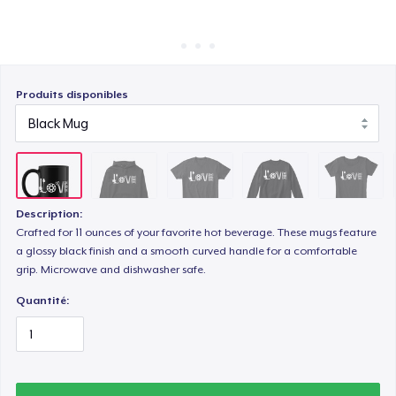
Comment ça marche
Vendez partout
Unisex Classic Crewneck Sweatshirt
Vendre n'importe quoi
Produits disponibles
Women's Comfort Tee
Women's Flowy Tank Top
Description:
Crafted for 11 ounces of your favorite hot beverage. These mugs feature
a glossy black finish and a smooth curved handle for a comfortable
Classic Long Sleeve Tee
grip. Microwave and dishwasher safe.
Quantité: