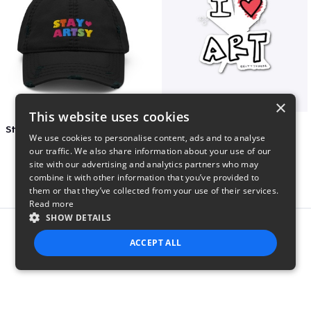
×
This website uses cookies
Stay Artsy Embroidered Hat
art love
We use cookies to personalise content, ads and to analyse
$27
$7
our traffic. We also share information about your use of our
site with our advertising and analytics partners who may
combine it with other information that you’ve provided to
them or that they’ve collected from your use of their services.
Read more
SHOW DETAILS
Report this product
ACCEPT ALL
STRICTLY NECESSARY
PERFORMANCE
TARGETING
FUNCTIONALITY