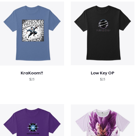
KraKoom!!
Low Key OP
$23
$23