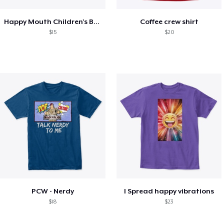
Happy Mouth Children's Book
Coffee crew shirt
$15
$20
PCW - Nerdy
I Spread happy vibrations
$18
$23