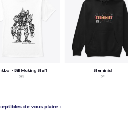
nkbot - Bill Making Stuff
Steminist
$25
$41
eptibles de vous plaire :