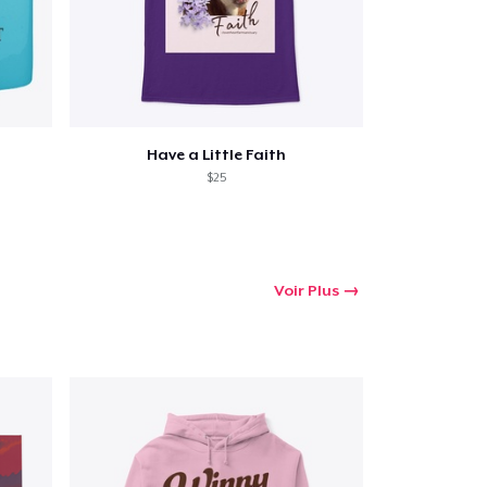
Have a Little Faith
$25
Voir Plus
oir le Panier
Qté