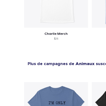
Charlie Merch
$26
Plus de campagnes de
Animaux
susce
1
articl