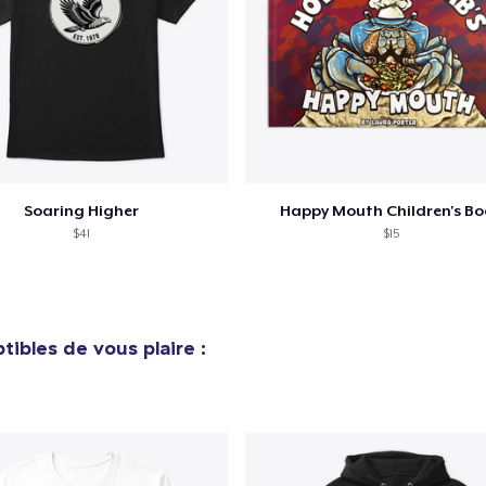
Procéder à la
Continuer Mes
Vérification
Soaring Higher
Happy Mouth Children's B
$41
$15
ibles de vous plaire :