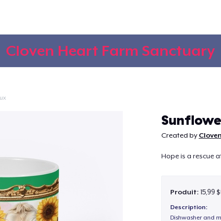
Cloven Heart Farm Sanctuary
ux
Continuer
Sunflow
Created by
Clove
Hope is a rescue 
Produit:
15,99 
Description:
Dishwasher and m