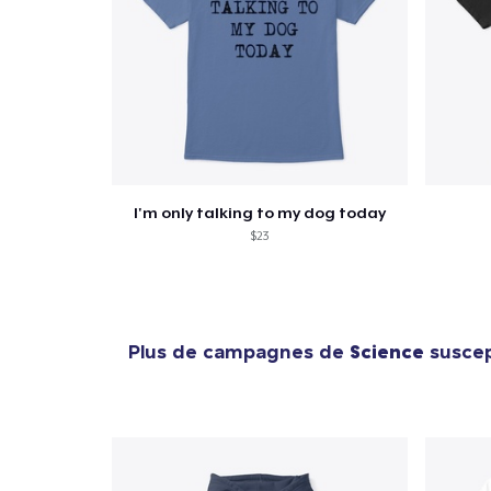
I'm only talking to my dog today
$23
Plus de campagnes de
Science
suscept