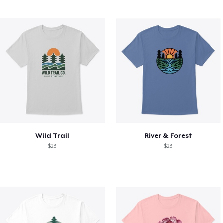
Wild Trail
River & Forest
$23
$23