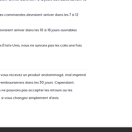
30,00 $US
 les commandes devraient arriver dans les 7 à 12
Next Level 3600 | Premium Ring-Spun Cotton T-Shirt
25,00 $US
raient arriver dans les 10 à 16 jours ouvrables
États-Unis, nous ne suivons pas les colis une fois
Si vous recevez un produit endommagé, mal imprimé
 rembourserons dans les 30 jours. Cependant,
ne pouvons pas accepter les retours ou les
u si vous changez simplement d'avis.