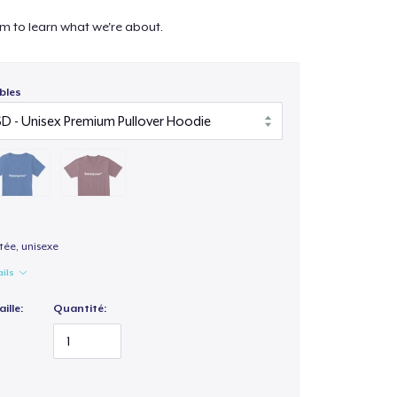
m to learn what we're about.
bles
ée, unisexe
ails
ille:
Quantité: