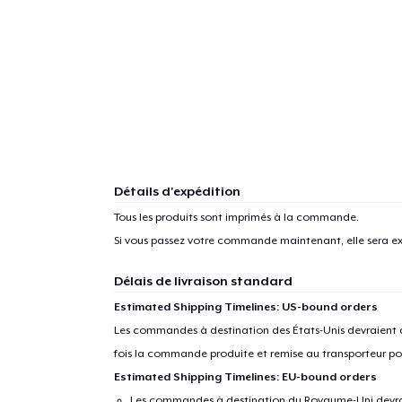
1
articl
Détails d'expédition
Tous les produits sont imprimés à la commande.
Si vous passez votre commande maintenant, elle sera ex
Délais de livraison standard
Estimated Shipping Timelines: US-bound orders
Les commandes à destination des États-Unis devraient ar
fois la commande produite et remise au transporteur pou
Estimated Shipping Timelines: EU-bound orders
Les commandes à destination du Royaume-Uni devraient