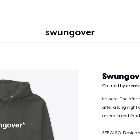
swungover
Continuer
Swungover
Created by
creato
It's here! The offic
after a long night 
research and food!
SEE ALSO: Design wi