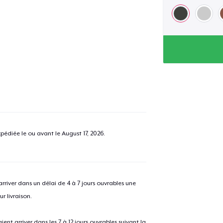
e ajouté au
Panier
V
pédiée le ou avant le
August 17, 2026
.
Procéder à la
Continuer Mes
Vérification
Unisex Premium Pullover Hoodie
river dans un délai de 4 à 7 jours ouvrables une
40,00 $US
r livraison.
Women's Premium V-Neck Tee
 arriver dans les 7 à 12 jours ouvrables suivant la