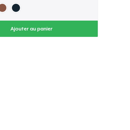
Ajouter au panier
oir le Panier
Qté
 Achats