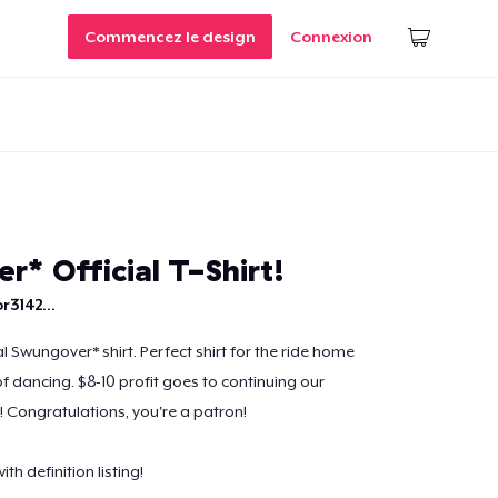
Commencez le design
Connexion
* Official T-Shirt!
r3142...
ial Swungover* shirt. Perfect shirt for the ride home
of dancing. $8-10 profit goes to continuing our
 Congratulations, you're a patron!
th definition listing!