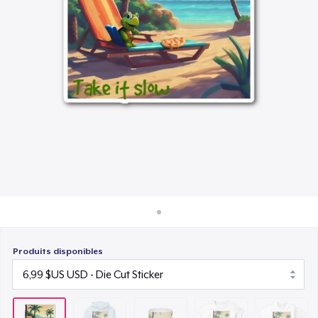
Comment ça marche
15,99 $US
Vendez partout
Women's Classic Tee
Vendre n'importe quoi
23,99 $US
Next Level 3600 | Premium Ring-Spun Cotton T-Shirt
24,99 $US
Produits disponibles