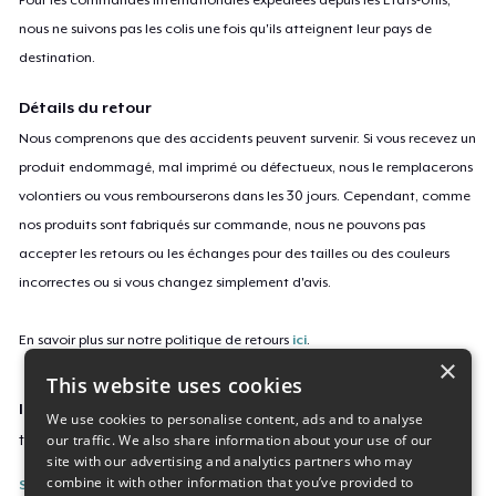
nous ne suivons pas les colis une fois qu'ils atteignent leur pays de
destination.
Détails du retour
Nous comprenons que des accidents peuvent survenir. Si vous recevez un
produit endommagé, mal imprimé ou défectueux, nous le remplacerons
volontiers ou vous rembourserons dans les 30 jours. Cependant, comme
nos produits sont fabriqués sur commande, nous ne pouvons pas
accepter les retours ou les échanges pour des tailles ou des couleurs
incorrectes ou si vous changez simplement d'avis.
En savoir plus sur notre politique de retours
ici
.
×
This website uses cookies
ID campagne
We use cookies to personalise content, ads and to analyse
our traffic. We also share information about your use of our
take-it-slow-november-2024
site with our advertising and analytics partners who may
combine it with other information that you’ve provided to
Signaler cette page