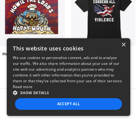
×
This website uses cookies
Happy Mouth Children's Book
Condemn All Violence
We use cookies to personalise content, ads and to analyse
$15
$41
our traffic. We also share information about your use of our
site with our advertising and analytics partners who may
combine it with other information that you’ve provided to
them or that they’ve collected from your use of their services.
Read more
SHOW DETAILS
Report this product
ACCEPT ALL
STRICTLY NECESSARY
PERFORMANCE
TARGETING
FUNCTIONALITY