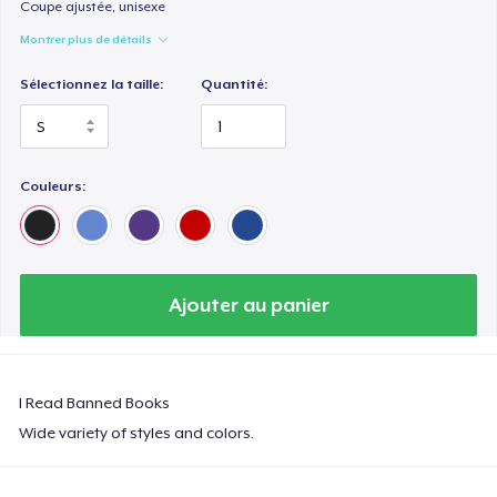
Women's Classic Tee
Coupe ajustée, unisexe
26,99 $US
Montrer plus de détails
Sélectionnez la taille:
Quantité:
Premium V-Neck Tee
33,99 $US
Women's Premium V-Neck Tee
Couleurs:
33,99 $US
Premium Long Sleeve Tee
39,99 $US
Ajouter au panier
Women's Comfort Tee
26,99 $US
I Read Banned Books
Classic Long Sleeve Tee
Wide variety of styles and colors.
30,99 $US