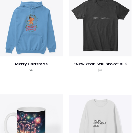
Merry Chrismas
"New Year, Still Broke" BLK
$41
$20