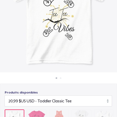
Comment ça marche
25,99 $US
Vendez partout
Baby Premium Onesie
Vendre n'importe quoi
19,99 $US
Toddler Classic Tee
24,48 $US
Produits disponibles