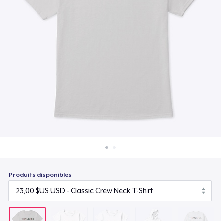
Comment ça marche
26,13 $US
Vendez partout
Kids Classic Pullover Hoodie
Vendre n'importe quoi
43,00 $US
Unisex Classic Crewneck Sweatshirt
32,00 $US
Kids Premium Tee
21,00 $US
Classic Long Sleeve Tee
28,00 $US
Produits disponibles
Next Level 3600 | Premium Ring-Spun Cotton T-Shirt
27,00 $US