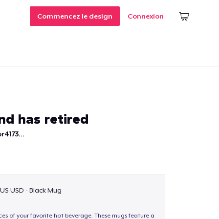
Commencez le design
Connexion
nd has retired
r4173...
$US USD - Black Mug
nces of your favorite hot beverage. These mugs feature a