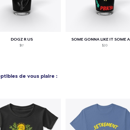
DOGZ R US
SOME GONNA LIKE IT SOME A
$17
$20
tibles de vous plaire :