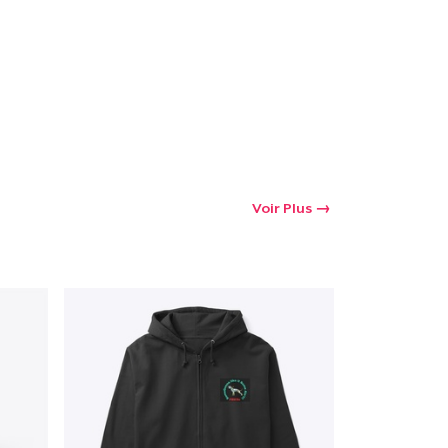
oir le Panier
Qté
 Achats
Voir Plus