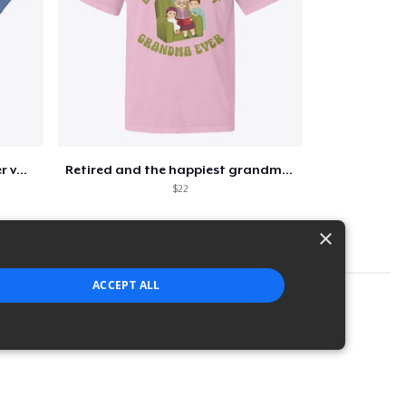
Retirement 365 days of summer vacation
Retired and the happiest grandma ever
$22
×
ACCEPT ALL