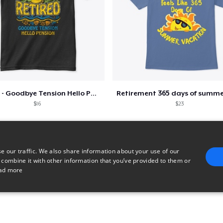
Retired - Goodbye Tension Hello Pension
$16
$23
e our traffic. We also share information about your use of our
 combine it with other information that you’ve provided to them or
ad more
E
TARGETING
FUNCTIONALITY
UNCLASSIFIED