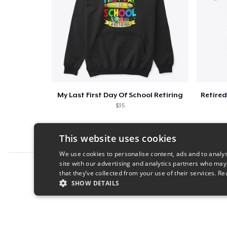
My Last First Day Of School Retiring
$35
This website uses cookies
We use cookies to personalise content, ads and to analys
site with our advertising and analytics partners who may
Report this product
that they’ve collected from your use of their services.
Re
SHOW DETAILS
STRICTLY NECESSARY
PERFORMANC