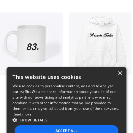
×
This website uses cookies
King 83. Pennii Mug
Reverie Tales
We use cookies to personalise content, ads and to analyse
$16
$35
our traffic. We also share information about your use of our
site with our advertising and analytics partners who may
combine it with other information that you’ve provided to
them or that they’ve collected from your use of their services.
Read more
SHOW DETAILS
Report this product
ACCEPT ALL