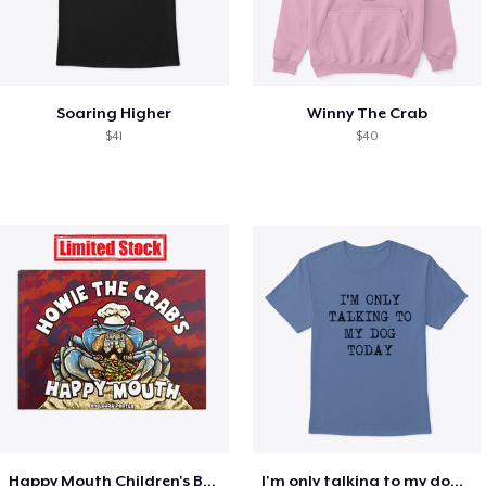
Soaring Higher
Winny The Crab
$41
$40
Happy Mouth Children's Book
I'm only talking to my dog today