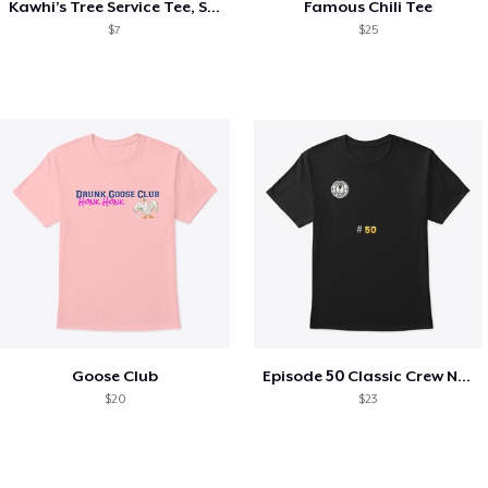
Kawhi’s Tree Service Tee, Shirts, Mug
Famous Chili Tee
$7
$25
Goose Club
Episode 50 Classic Crew Neck T-Shirt
$20
$23