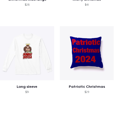
$28
$41
Long sleeve
Patriotic Christmas
$31
$29