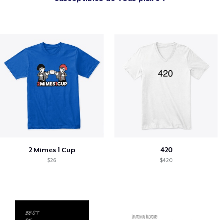
2 Mimes 1 Cup
420
$26
$420