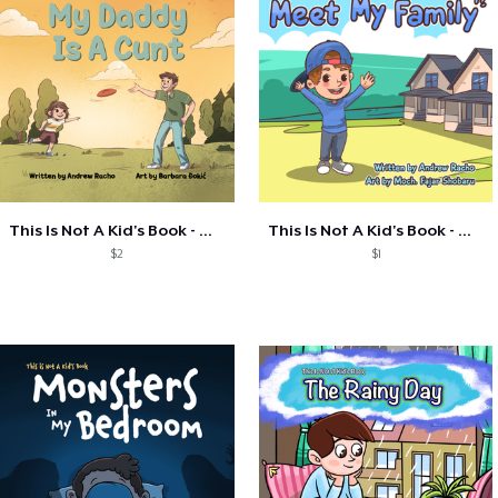
This Is Not A Kid's Book - My Daddy Is A
This Is Not A Kid's Book - Meet My...
$2
$1