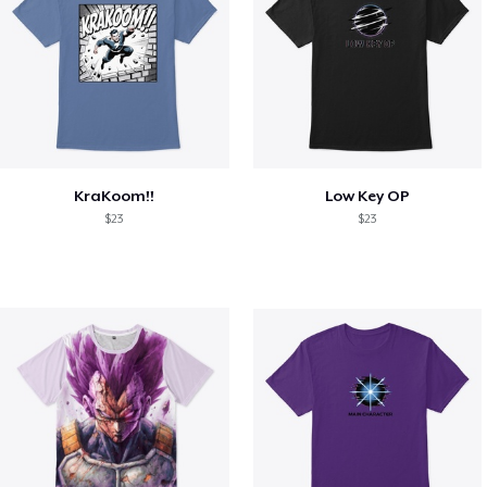
KraKoom!!
Low Key OP
$23
$23