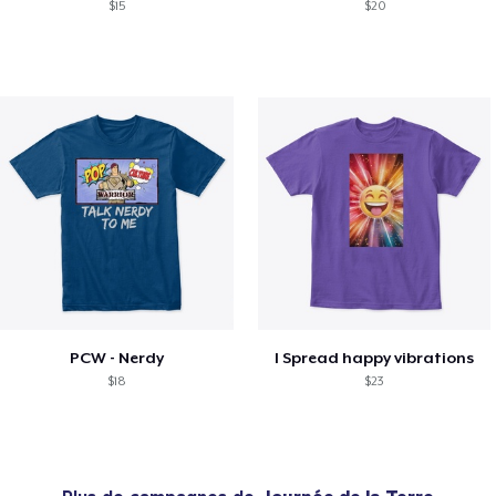
$15
$20
PCW - Nerdy
I Spread happy vibrations
$18
$23
Plus de campagnes de
Journée de la Terre