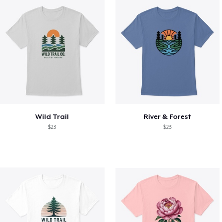
Wild Trail
River & Forest
$23
$23