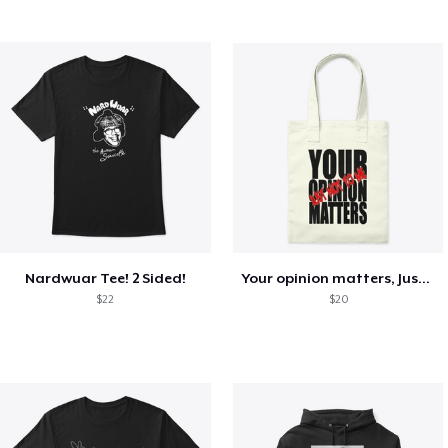
Nardwuar Tee! 2 Sided!
Your opinion matters, Just not to me!
$22
$20