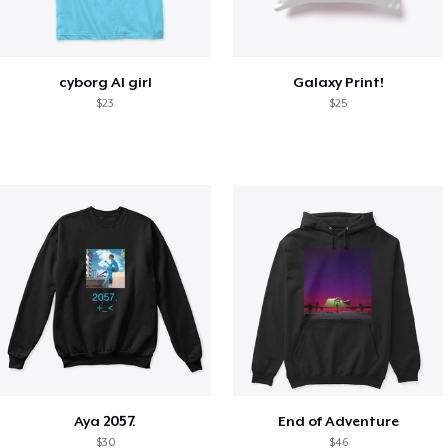
cyborg AI girl
Galaxy Print!
$23
$25
Aya 2057.
End of Adventure
$30
$46