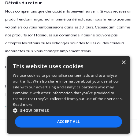
Détails du retour
Nous comprenons que des accidents peuvent survenir. Si vous recevez un
produit endommagé, mal imprimé ou défectueux, nous le remplacerons
volontiers ou vous rembourserons dans les 30 jours. Cependant, comme
nos produits sont fabriqués sur commande, nous ne pouvons pas
accepter les retours ou les échanges pour des tailles ou des couleurs
incorrectes ou si vous changez simplement d'avis.
×
This website uses cookies
En savoir plus sur notre politique de retours
ici
.
We use cookies to personalise content, ads and to analyse
our traffic. We also share information about your use of our
ID campagne
site with our advertising and analytics partners who may
combine it with other information that you’ve provided to
toclg-unisex-premium-pullover
them or that they’ve collected from your use of their services.
Read more
Signaler cette page
SHOW DETAILS
ACCEPT ALL
Report this product
STRICTLY NECESSARY
PERFORMANCE