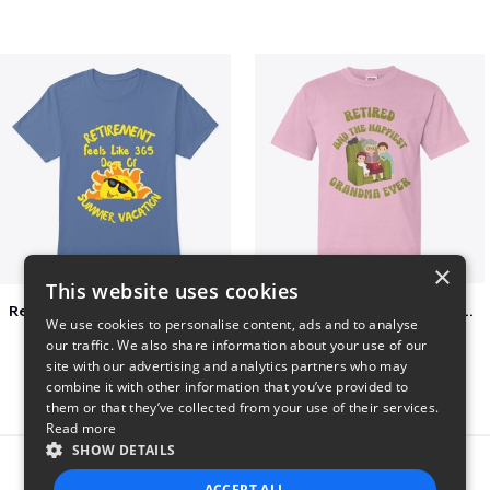
×
This website uses cookies
Retirement 365 days of summer vacation
Retired and the happiest grandma ever
We use cookies to personalise content, ads and to analyse
$23
$22
our traffic. We also share information about your use of our
site with our advertising and analytics partners who may
combine it with other information that you’ve provided to
them or that they’ve collected from your use of their services.
Read more
SHOW DETAILS
Report this product
ACCEPT ALL