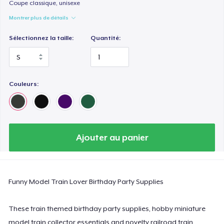
Comfort Colors 1717 | Classic Heavyweight T-Shirt
Coupe classique, unisexe
24,99 $US
Montrer plus de détails
Sélectionnez la taille:
Quantité:
Classic Long Sleeve Tee
30,99 $US
Next Level 3600 | Premium Ring-Spun Cotton T-Shirt
Couleurs:
24,99 $US
Ajouter au panier
Funny Model Train Lover Birthday Party Supplies
These train themed birthday party supplies, hobby miniature
model train collector essentials and novelty railroad train