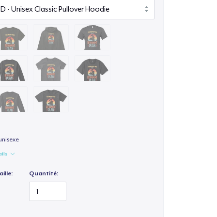
unisexe
ails
ille:
Quantité: