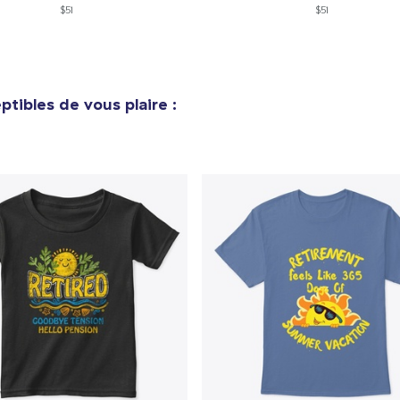
23,99 $US
$51
$51
Heavy Tee
44,99 $US
tibles de vous plaire :
Comfort Colors 1717 | Classic Heavyweight T-Shirt
24,99 $US
Classic Long Sleeve Tee
30,99 $US
Next Level 3600 | Premium Ring-Spun Cotton T-Shirt
24,99 $US