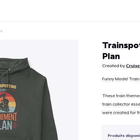
te
Trainspo
Plan
Created by
Cruise
Continuer
Funny Model Train 
These train theme
train collector ess
were created for fr
Produits disponi