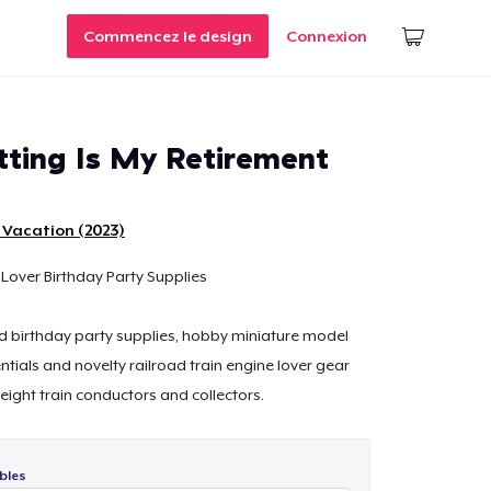
Commencez le design
Connexion
tting Is My Retirement
 Vacation (2023)
Lover Birthday Party Supplies
d birthday party supplies, hobby miniature model
entials and novelty railroad train engine lover gear
eight train conductors and collectors.
bles