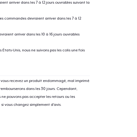
 arriver dans les 7 à 12 jours ouvrables suivant la
 les commandes devraient arriver dans les 7 à 12
raient arriver dans les 10 à 16 jours ouvrables
États-Unis, nous ne suivons pas les colis une fois
e ajouté au
Panier
V
Si vous recevez un produit endommagé, mal imprimé
 rembourserons dans les 30 jours. Cependant,
ne pouvons pas accepter les retours ou les
Procéder à la
u si vous changez simplement d'avis.
Continuer Mes
Vérification
Unisex Classic Pullover Hoodie
40,99 $US