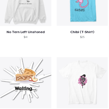
No Tern Left Unstoned
Chibi (T-Shirt)
$41
$25