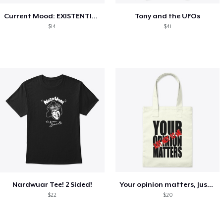
Current Mood: EXISTENTIAL CRISIS
Tony and the UFOs
$14
$41
Nardwuar Tee! 2 Sided!
Your opinion matters, Just not to me!
$22
$20