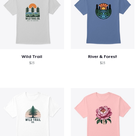
Wild Trail
River & Forest
$23
$23