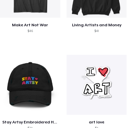
Make Art Not War
Living Artists and Money
$46
$41
Stay Artsy Embroidered Hat
art love