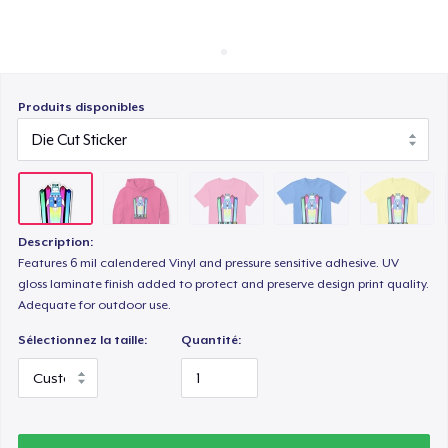
Comment ça marche
Vendez partout
Triblend Tee
Vendre n'importe quoi
Produits disponibles
Comfort Tee
Women's Classic Tee
Description:
Features 6 mil calendered Vinyl and pressure sensitive adhesive. UV
gloss laminate finish added to protect and preserve design print quality.
Women's Comfort Tee
Adequate for outdoor use.
Sélectionnez la taille:
Quantité:
Women's Flowy Tank Top