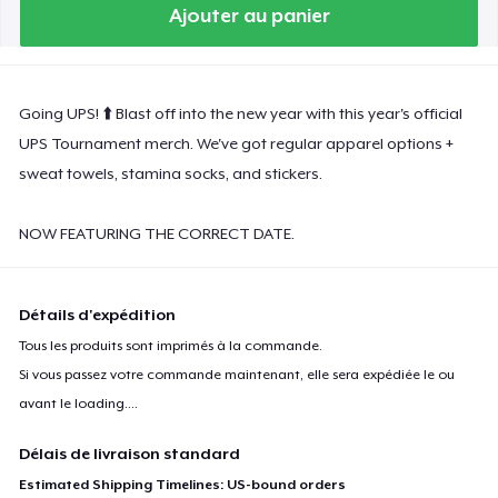
Premium Tank Top
Ajouter au panier
Women's Boyfriend Tee
Going UPS! ⬆️ Blast off into the new year with this year's official
UPS Tournament merch. We've got regular apparel options +
sweat towels, stamina socks, and stickers.
Next Level 3600 | Premium Ring-Spun Cotton T-Shirt
NOW FEATURING THE CORRECT DATE.
Détails d'expédition
Tous les produits sont imprimés à la commande.
Si vous passez votre commande maintenant, elle sera expédiée le ou
avant le
loading...
.
Délais de livraison standard
Estimated Shipping Timelines: US-bound orders