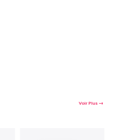
Voir Plus
oir le Panier
Qté