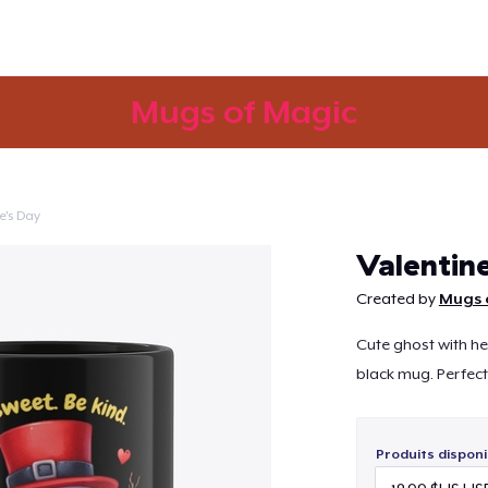
Mugs of Magic
e's Day
Continuer
Valentin
Created by
Mugs 
Cute ghost with he
black mug. Perfect 
Produits disponi