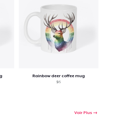
 Achats
g
Rainbow deer coffee mug
$15
Voir Plus