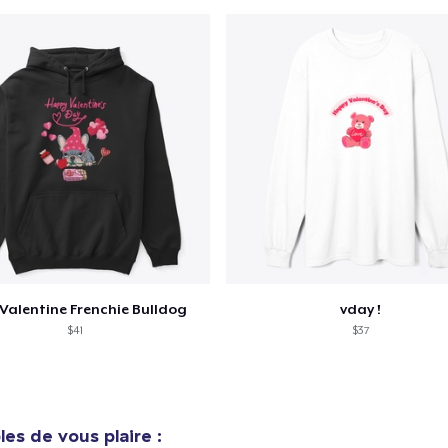
Valentine Frenchie Bulldog
vday !
$41
$37
es de vous plaire :