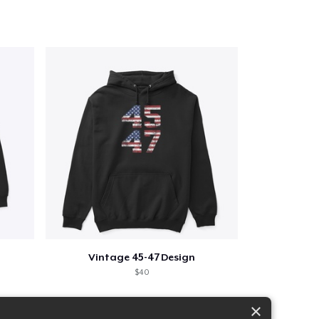
Vintage 45-47 Design
$40
×