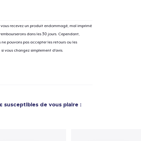
Si vous recevez un produit endommagé, mal imprimé
 rembourserons dans les 30 jours. Cependant,
ne pouvons pas accepter les retours ou les
u si vous changez simplement d'avis.
c
susceptibles de vous plaire :
e ajouté au
Panier
V