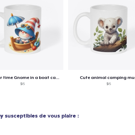
Procéder à la
Continuer Mes
Vérification
Black Mug
18,99 $US
Mug
14,99 $US
Summer time Gnome in a boat camp mug
Cute animal camping mu
$15
$15
ay
susceptibles de vous plaire :