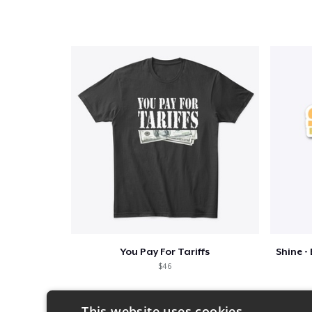
You Pay For Tariffs
$46
This website uses cookies