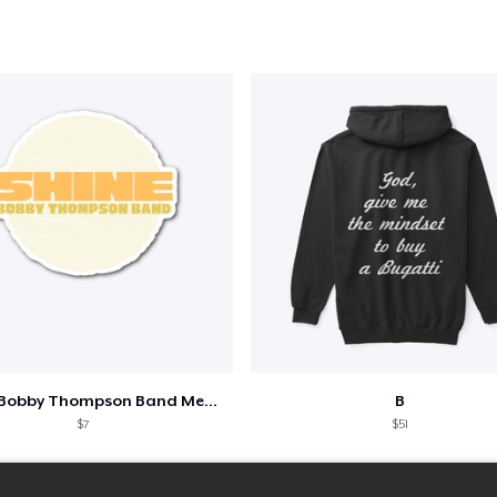
Shine - Bobby Thompson Band Merch
B
$7
$51