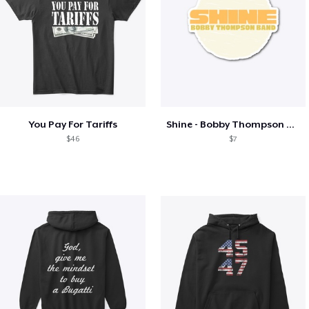
You Pay For Tariffs
Shine - Bobby Thompson Band Merch
$46
$7