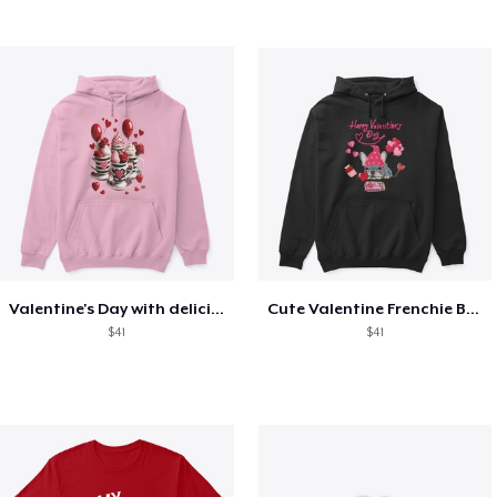
Valentine's Day with delicious food
Cute Valentine Frenchie Bulldog
$41
$41