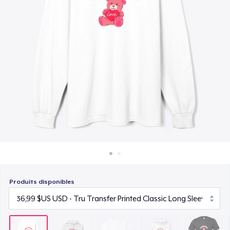
Comment ça marche
22,99 $US
Vendez partout
Unisex Premium Pullover Hoodie
Vendre n'importe quoi
40,99 $US
Bella Canvas 3001 | Classic Unisex Jersey T-Shirt
21,99 $US
Comfort Tee
23,99 $US
Mug
15,99 $US
Produits disponibles
Unisex Classic Crewneck Sweatshirt
32,99 $US