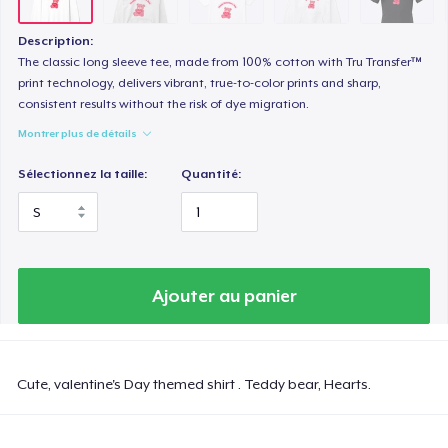
Women's Classic Tee
23,99 $US
Description:
The classic long sleeve tee, made from 100% cotton with Tru Transfer™
Tru Transfer Printed Classic Tee
print technology, delivers vibrant, true-to-color prints and sharp,
consistent results without the risk of dye migration.
27,99 $US
Montrer plus de détails
Comfort Colors 1717 | Classic Heavyweight T-Shirt
Sélectionnez la taille:
Quantité:
24,99 $US
Tru Transfer Unisex Crewneck Sweatshirt
40,99 $US
Ajouter au panier
Tru Transfer Printed Unisex Premium Hoodie
61,99 $US
Cute, valentine's Day themed shirt . Teddy bear, Hearts.
Classic Long Sleeve Tee
30,99 $US