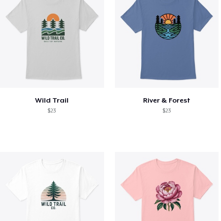
Wild Trail
River & Forest
$23
$23