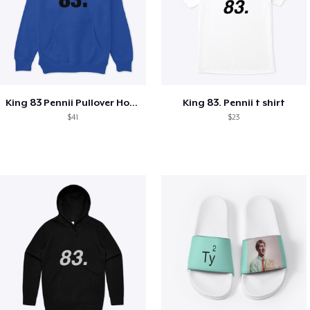
King 83 Pennii Pullover Hoodie
King 83. Pennii t shirt
$41
$23