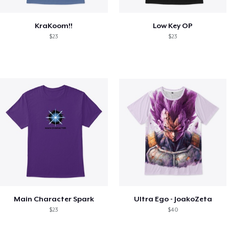
KraKoom!!
Low Key OP
$23
$23
Main Character Spark
Ultra Ego - JoakoZeta
$23
$40