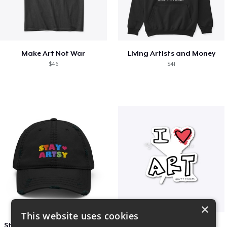
Make Art Not War
Living Artists and Money
$46
$41
×
This website uses cookies
Stay Artsy Embroidered Hat
art love