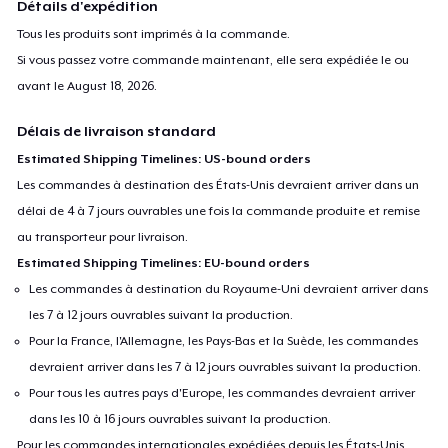
Détails d'expédition
every DM)! Special: BECOME A RACCOON SUPERMODEL TODAY!
Tous les produits sont imprimés à la commande.
Contact and tag @raccooooooooooooooonn on Instagram
Si vous passez votre commande maintenant, elle sera expédiée le ou
when you take a picture and post it on your story/page for a
avant le
August 18, 2026
.
shoutout and a permanent feature in our highlights!✨ Raccoon
Délais de livraison standard
merch from my store would serve as an amazing gift to your
friends and family. ✨
Estimated Shipping Timelines: US-bound orders
Les commandes à destination des États-Unis devraient arriver dans un
délai de 4 à 7 jours ouvrables une fois la commande produite et remise
au transporteur pour livraison.
Estimated Shipping Timelines: EU-bound orders
Les commandes à destination du Royaume-Uni devraient arriver dans
les 7 à 12 jours ouvrables suivant la production.
Pour la France, l'Allemagne, les Pays-Bas et la Suède, les commandes
devraient arriver dans les 7 à 12 jours ouvrables suivant la production.
Pour tous les autres pays d'Europe, les commandes devraient arriver
dans les 10 à 16 jours ouvrables suivant la production.
Pour les commandes internationales expédiées depuis les États-Unis,