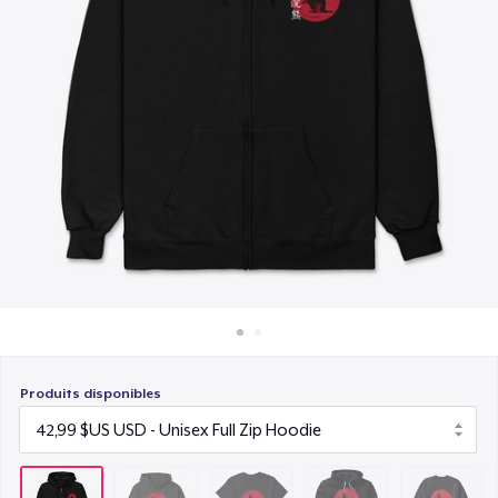
Comment ça marche
19,99 $US
Vendez partout
Unisex Premium Pullover Hoodie
Vendre n'importe quoi
42,99 $US
Unisex Classic Crewneck Sweatshirt
30,99 $US
Classic Long Sleeve Tee
23,99 $US
Next Level 3600 | Premium Ring-Spun Cotton T-Shirt
23,99 $US
Produits disponibles