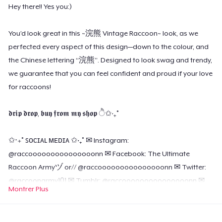
Hey there!! Yes you:)
You’d look great in this ~浣熊 Vintage Raccoon~ look, as we
perfected every aspect of this design—down to the colour, and
the Chinese lettering “浣熊”. Designed to look swag and trendy,
we guarantee that you can feel confident and proud if your love
for raccoons!
𝖉𝖗𝖎𝖕 𝖉𝖗𝖔𝖕, 𝖇𝖚𝖞 𝖋𝖗𝖔𝖒 𝖒𝖞 𝖘𝖍𝖔𝖕 ੈ✩‧₊˚
✩‧₊˚ ꜱᴏᴄɪᴀʟ ᴍᴇᴅɪᴀ ✩‧₊˚ ✉ Instagram:
@raccooooooooooooooonn ✉ Facebook: The Ultimate
Raccoon Armyヅ or// @raccooooooooooooooonn ✉ Twitter:
@raccoonarmy101 ✉ Tumblr: @raccooooooooooooooonn ✉
Montrer Plus
Tik Tok: @raccooooooooooooooonn ✉ Email:
contact.service.ig@gmail.com
My Instagram DMs are wide
open for you! Go ahead and slide into my DMs LOL (I reply to