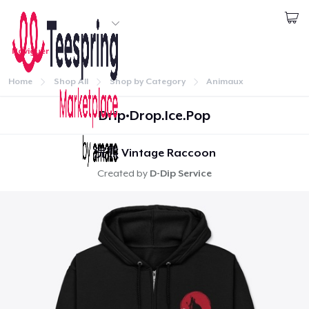
Commencez le design
Naviguer
1
article ajouté au
Panier
Connexion
Voir le Panier
Home
Shop All
Shop by Category
Animaux
Qté
Continuer
Drip•Drop.Ice.Pop
Procéder à la Vérification
浣熊 Vintage Raccoon
Created by
D-Dip Service
Continuer Mes Achats
Accueil
Unisex Full Zip Hoodie
Connexion
42,99 $US
Suivi de votre commande
Unisex Classic Pullover Hoodie
31,99 $US
Créer et vendre
Classic Crew Neck T-Shirt