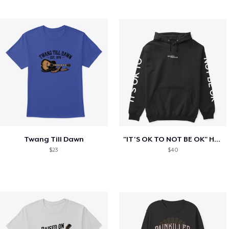
Twang Till Dawn
"IT'S OK TO NOT BE OK" Hoodie (BP LOGO)
$23
$40