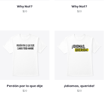
Why Not?
Why Not?
$20
$20
Perdón por lo que dije
¡Idiomas, querida!
$20
$20