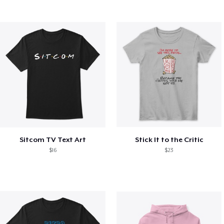
Sitcom TV Text Art
Stick It to the Critic
$16
$23