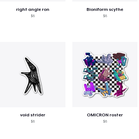
right angle ron
Bioniform scythe
$8
$8
void strider
OMICRON roster
$8
$8