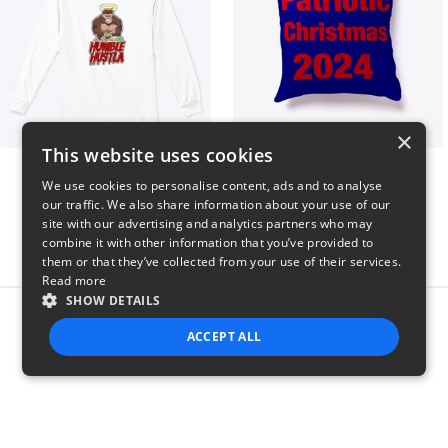
×
This website uses cookies
Long sleeve
Patriotic Christmas
We use cookies to personalise content, ads and to analyse
$31
$29
our traffic. We also share information about your use of our
site with our advertising and analytics partners who may
combine it with other information that you’ve provided to
them or that they’ve collected from your use of their services.
Read more
SHOW DETAILS
Report this product
ACCEPT ALL
STRICTLY NECESSARY
PERFORMANCE
TARGETING
FUNCTIONALITY