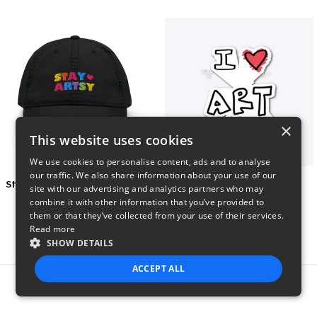
×
This website uses cookies
We use cookies to personalise content, ads and to analyse
our traffic. We also share information about your use of our
Stay Artsy Embroidered Hat
art love
site with our advertising and analytics partners who may
$27
$7
combine it with other information that you’ve provided to
them or that they’ve collected from your use of their services.
Read more
SHOW DETAILS
ACCEPT ALL
Report this product
STRICTLY NECESSARY
PERFORMANCE