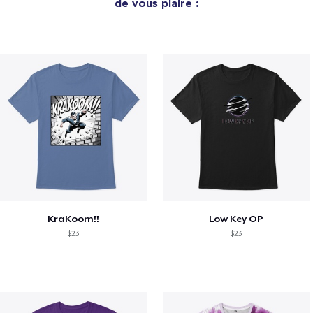
de vous plaire :
KraKoom!!
Low Key OP
$23
$23