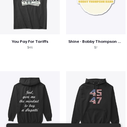
You Pay For Tariffs
Shine - Bobby Thompson Band Merch
$46
$7