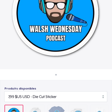
Comment ça marche
27,99 $US
Vendez partout
Mug
Vendre n'importe quoi
16,99 $US
Classic Long Sleeve Tee
34,99 $US
Produits disponibles