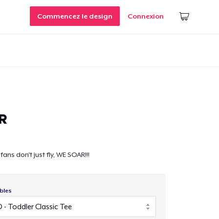
Commencez le design
Connexion
R
fans don't just fly, WE SOAR!!!
bles