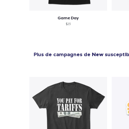
Game Day
$23
Plus de campagnes de
New
susceptibl