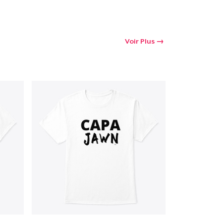
oir le Panier
Qté
Voir Plus
 Achats