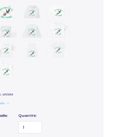
a, unisex
ails
ille:
Quantité: