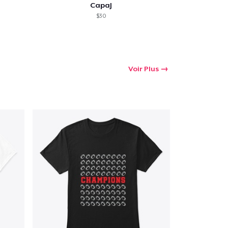
CapaJ
$30
Voir Plus