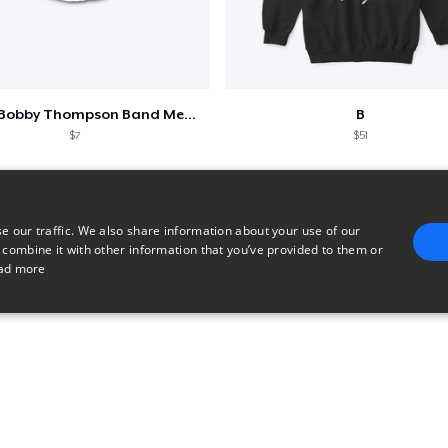
Shine - Bobby Thompson Band Merch
B
$7
$51
e our traffic. We also share information about your use of our
 combine it with other information that you’ve provided to them or
ad more
E
TARGETING
FUNCTIONALITY
UNCLASSIFIED
trictly necessary
Performance
Targeting
Functionality
Unclassified
uch as user login and account management. The website cannot be used properly without 