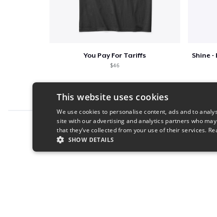
You Pay For Tariffs
$46
This website uses cookies
We use cookies to personalise content, ads and to analys
site with our advertising and analytics partners who may
Report this product
that they’ve collected from your use of their services.
Re
SHOW DETAILS
STRICTLY NECESSARY
PERFORMANC
S
Strictly necessary cookies allow core website functionality s