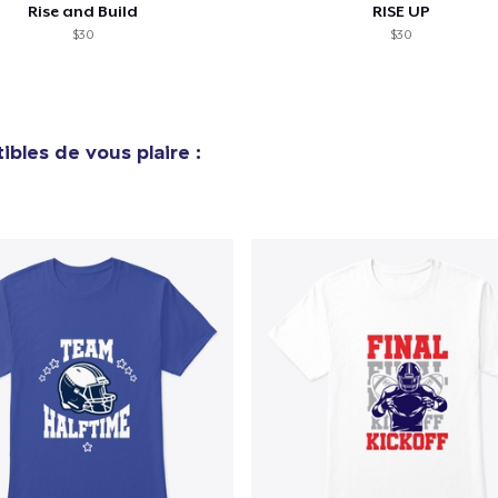
Rise and Build
RISE UP
Classic Crew Neck T-Shirt
$30
$30
29,98 $US
Kids Classic Pullover Hoodie
34,99 $US
bles de vous plaire :
Mug
15,99 $US
Unisex Classic Crewneck Sweatshirt
39,98 $US
Women's Classic Tee
29,98 $US
Classic Tank Top
25,98 $US