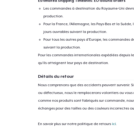
Estimated Shipping Timelines: EU-bound orders
Les commandes à destination du Royaume-Uni devraient
production.
Pour la France, l'Allemagne, les Pays-Bas et la Suède,
jours ouvrables suivant la production.
Pour tous les autres pays d'Europe, les commandes dev
suivant la production.
Pour les commandes internationales expédiées depuis les 
qu'ils atteignent leur pays de destination.
Détails du retour
Nous comprenons que des accidents peuvent survenir. 
ou défectueux, nous le remplacerons volontiers ou vous
comme nos produits sont fabriqués sur commande, nous 
échanges pour des tailles ou des couleurs incorrectes o
En savoir plus sur notre politique de retours
ici
.