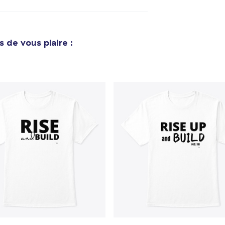
e ajouté au
Panier
V
 de vous plaire :
Procéder à la
Continuer Mes
Vérification
Toddler Classic Tee
21,99 $US
Die Cut Sticker
10,00 $US
Unisex Classic Pullover Hoodie
49,00 $US