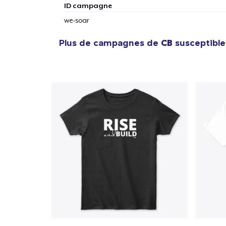
ID campagne
1
articl
we-soar
Plus de campagnes de
CB
susceptibles