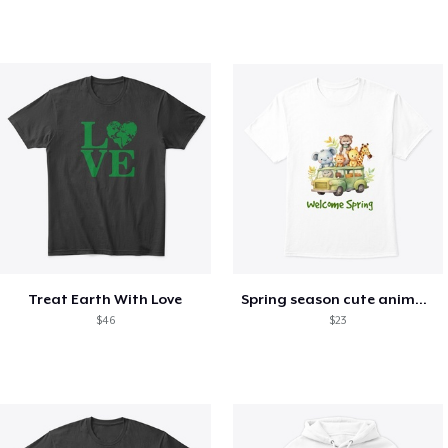
Treat Earth With Love
Spring season cute animal kids tshirt
$46
$23