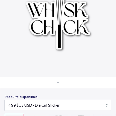
Comment ça marche
17,99 $US
Vendez partout
Unisex Premium Pullover Hoodie
Vendre n'importe quoi
41,99 $US
Unisex Classic Crewneck Sweatshirt
28,99 $US
Women's Classic Tee
19,99 $US
Classic Long Sleeve Tee
22,99 $US
Produits disponibles