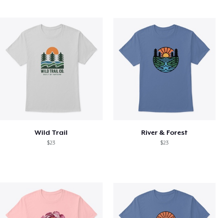
Wild Trail
River & Forest
$23
$23