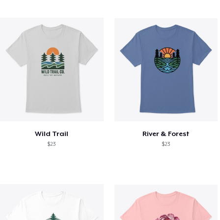
Wild Trail
River & Forest
$23
$23