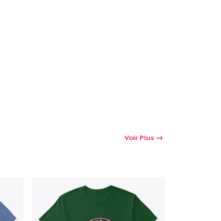
oir le Panier
Qté
 Achats
Voir Plus