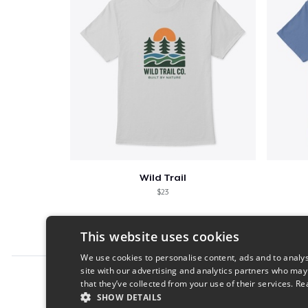
Wild Trail
$23
This website uses cookies
We use cookies to personalise content, ads and to analys
site with our advertising and analytics partners who may
Report this product
that they’ve collected from your use of their services.
Re
SHOW DETAILS