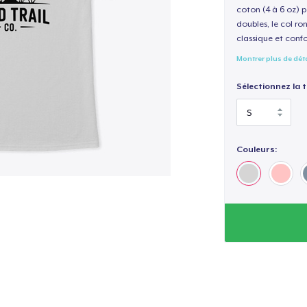
coton (4 à 6 oz) p
doubles, le col ro
classique et confo
Montrer plus de dét
Sélectionnez la ta
Couleurs: