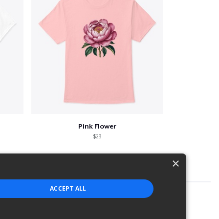
Pink Flower
$23
×
ACCEPT ALL