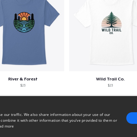
River & Forest
Wild Trail Co.
$23
$23
e our traffic. We also share information about your use of our
 combine it with other information that you’ve provided to them or
ad more