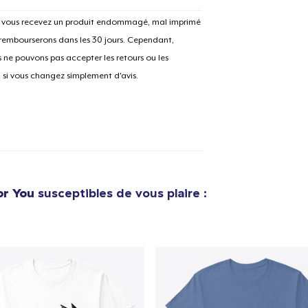
Si vous recevez un produit endommagé, mal imprimé
 rembourserons dans les 30 jours. Cependant,
ne pouvons pas accepter les retours ou les
e ajouté au
Panier
V
u si vous changez simplement d'avis.
Procéder à la
Continuer Mes
Vérification
or You
susceptibles de vous plaire :