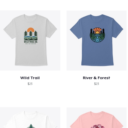
Wild Trail
River & Forest
$23
$23