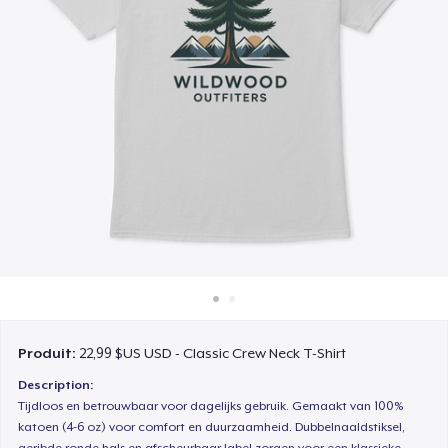
Comment ça marche
Vendez partout
Vendre n'importe quoi
Produit:
22,99 $US USD - Classic Crew Neck T-Shirt
Description:
Tijdloos en betrouwbaar voor dagelijks gebruik. Gemaakt van 100%
katoen (4-6 oz) voor comfort en duurzaamheid. Dubbelnaaldstiksel,
geribde ronde hals en afscheurbaar label zorgen voor een klassieke,