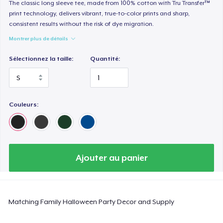
Heavy Tee
The classic long sleeve tee, made from 100% cotton with Tru Transfer™
print technology, delivers vibrant, true-to-color prints and sharp,
44,99 $US
consistent results without the risk of dye migration.
Montrer plus de détails
Tru transfer Printed Premium Tee
29,99 $US
Sélectionnez la taille:
Quantité:
Tru Transfer Printed Classic Tee
27,99 $US
Couleurs:
Comfort Colors 1717 | Classic Heavyweight T-Shirt
24,99 $US
Classic Long Sleeve Tee
Ajouter au panier
30,99 $US
Next Level 3600 | Premium Ring-Spun Cotton T-Shirt
Matching Family Halloween Party Decor and Supply
24,99 $US