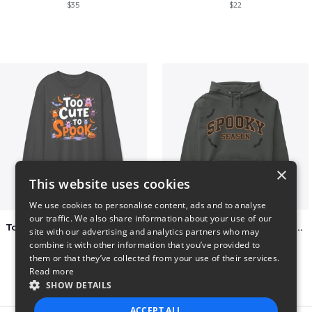
$35
$22
×
This website uses cookies
We use cookies to personalise content, ads and to analyse
our traffic. We also share information about your use of our
Too Cute to Spook Adorable Halloween Tee
Varsity Halloween Spooky Season Letter
site with our advertising and analytics partners who may
$37
$29
combine it with other information that you’ve provided to
them or that they’ve collected from your use of their services.
Read more
SHOW DETAILS
ACCEPT ALL