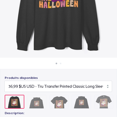
Comment ça marche
22,99 $US
Vendez partout
Unisex Premium Pullover Hoodie
Vendre n'importe quoi
40,99 $US
Bella Canvas 3001 | Classic Unisex Jersey T-Shirt
21,99 $US
Comfort Tee
23,99 $US
Produits disponibles
Unisex Classic Crewneck Sweatshirt
32,99 $US
Women's Classic Tee
23,99 $US
Description: