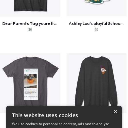
Dear Parents Tag youre It Love Teachers
Ashley Lou's playful School🏠 Collection
$6
$6
×
This website uses cookies
Clint Mitchell
Highwater Logo L10 3
We use cookies to personalise content, ads and to analyse
$24
$36