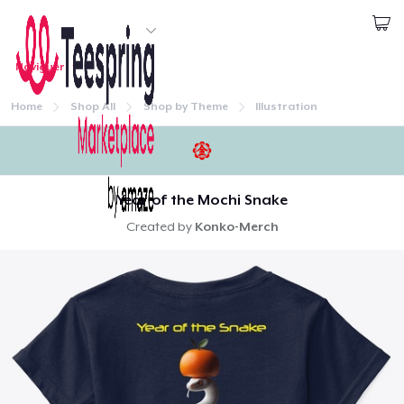
Commencez le design
Naviguer
1
article ajouté au
Panier
Connexion
Voir le Panier
Home
Shop All
Shop by Theme
Illustration
Qté
Continuer
Procéder à la Vérification
Year of the Mochi Snake
Created by
Konko-Merch
Continuer Mes Achats
Accueil
Toddler Classic Tee
Connexion
25,00 $US
Suivi de votre commande
Unisex Classic Pullover Hoodie
40,00 $US
Créer et vendre
Unisex Premium Pullover Hoodie