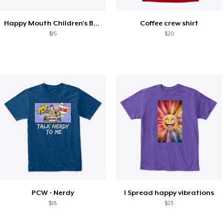
Happy Mouth Children's Book
Coffee crew shirt
$15
$20
PCW - Nerdy
I Spread happy vibrations
$18
$23