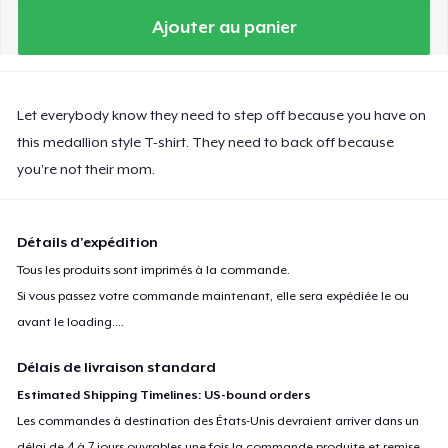
Ajouter au panier
Let everybody know they need to step off because you have on
this medallion style T-shirt. They need to back off because
you’re not their mom.
Détails d'expédition
Tous les produits sont imprimés à la commande.
Si vous passez votre commande maintenant, elle sera expédiée le ou
avant le
loading...
.
Délais de livraison standard
Estimated Shipping Timelines: US-bound orders
Les commandes à destination des États-Unis devraient arriver dans un
délai de 4 à 7 jours ouvrables une fois la commande produite et remise