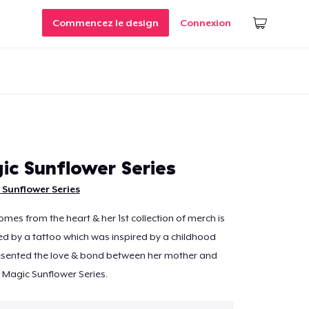
Commencez le design
Connexion
ic Sunflower Series
Sunflower Series
omes from the heart & her 1st collection of merch is
ired by a tattoo which was inspired by a childhood
esented the love & bond between her mother and
ie Magic Sunflower Series.