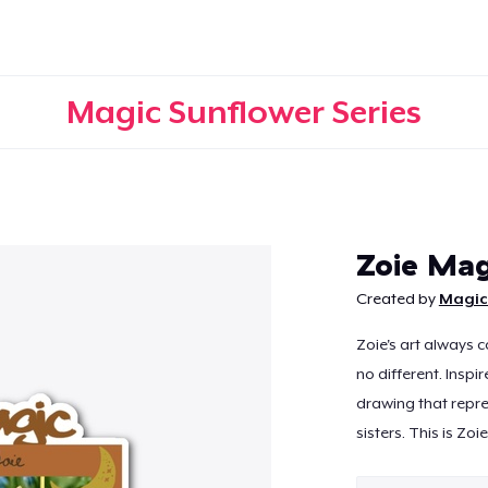
Magic Sunflower Series
Continuer
Zoie Mag
Created by
Magic 
Zoie's art always c
no different. Insp
drawing that repr
sisters. This is Zo