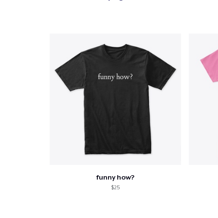
1
articl
funny how?
$25