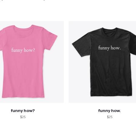
e ajouté au
Panier
V
Procéder à la
Continuer Mes
Vérification
Die Cut Sticker
6,99 $US
funny how?
funny how.
Unisex Classic Pullover Hoodie
$25
$25
40,99 $US