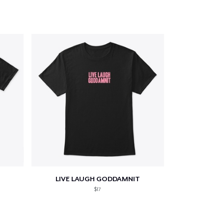
oir le Panier
Qté
 Achats
LIVE LAUGH GODDAMNIT
$17