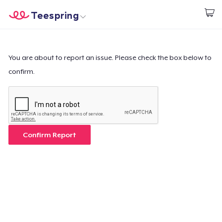
Teespring
Inizia a Creare
Menù
Effettua il Login
Effettua il Login
You are about to report an issue. Please check the box below to
confirm.
Monitora il tuo ordine
Crea e vendi
Come funziona
Confirm Report
Vendi ovunque
Vendi qualsiasi cosa