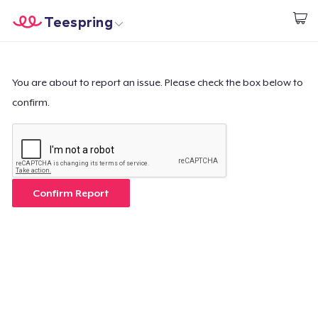
Teespring
Inizia a Creare
Menù
Effettua il Login
Effettua il Login
You are about to report an issue. Please check the box below to
confirm.
Monitora il tuo ordine
Crea e vendi
Come funziona
Confirm Report
Vendi ovunque
Vendi qualsiasi cosa